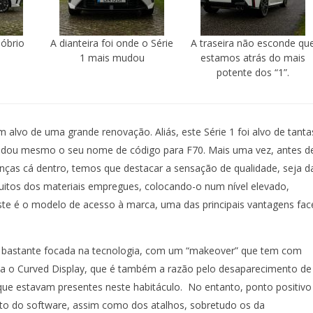
sóbrio
A dianteira foi onde o Série
A traseira não esconde qu
1 mais mudou
estamos atrás do mais
potente dos “1”.
m alvo de uma grande renovação. Aliás, este Série 1 foi alvo de tanta
dou mesmo o seu nome de código para F70. Mais uma vez, antes d
renças cá dentro, temos que destacar a sensação de qualidade, seja d
tos dos materiais empregues, colocando-o num nível elevado,
te é o modelo de acesso à marca, uma das principais vantagens fac
i bastante focada na tecnologia, com um “makeover” que tem com
sta o Curved Display, que é também a razão pelo desaparecimento de
ue estavam presentes neste habitáculo. No entanto, ponto positivo
to do software, assim como dos atalhos, sobretudo os da