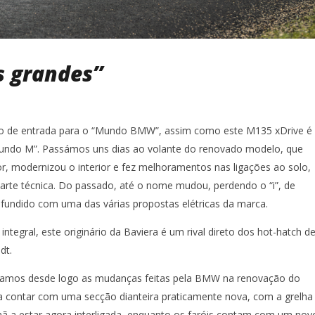
 grandes”
lo de entrada para o “Mundo BMW”, assim como este M135 xDrive é
Mundo M”. Passámos uns dias ao volante do renovado modelo, que
r, modernizou o interior e fez melhoramentos nas ligações ao solo,
rte técnica. Do passado, até o nome mudou, perdendo o “i”, de
fundido com uma das várias propostas elétricas da marca.
ntegral, este originário da Baviera é um rival direto dos hot-hatch d
dt.
otamos desde logo as mudanças feitas pela BMW na renovação do
 contar com uma secção dianteira praticamente nova, com a grelha
mã a estar agora interligada, enquanto os faróis contam com um nov