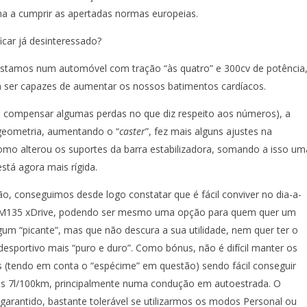
ma a cumprir as apertadas normas europeias.
icar já desinteressado?
 estamos num automóvel com tração “às quatro” e 300cv de potência
 ser capazes de aumentar os nossos batimentos cardíacos.
(e compensar algumas perdas no que diz respeito aos números), a
eometria, aumentando o “
caster
”, fez mais alguns ajustes na
mo alterou os suportes da barra estabilizadora, somando a isso um
está agora mais rígida.
o, conseguimos desde logo constatar que é fácil conviver no dia-a-
M135 xDrive, podendo ser mesmo uma opção para quem quer um
m “picante”, mas que não descura a sua utilidade, nem quer ter o
esportivo mais “puro e duro”. Como bónus, não é difícil manter os
(tendo em conta o “espécime” em questão) sendo fácil conseguir
os 7l/100km, principalmente numa condução em autoestrada. O
arantido, bastante tolerável se utilizarmos os modos Personal ou