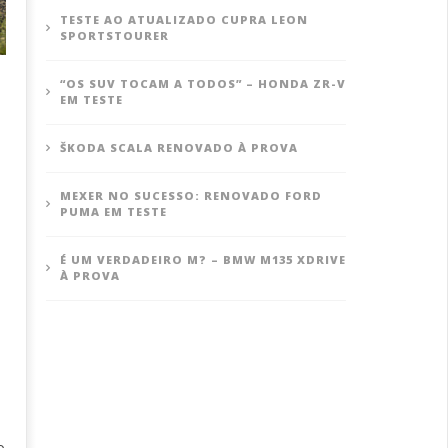
TESTE AO ATUALIZADO CUPRA LEON
SPORTSTOURER
“OS SUV TOCAM A TODOS” – HONDA ZR-V
EM TESTE
ŠKODA SCALA RENOVADO À PROVA
MEXER NO SUCESSO: RENOVADO FORD
PUMA EM TESTE
É UM VERDADEIRO M? – BMW M135 XDRIVE
À PROVA
e
o