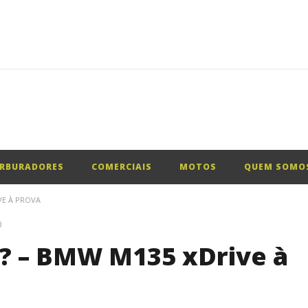
Mexer no sucesso: Renovado Ford Puma em teste
RBURADORES
COMERCIAIS
MOTOS
QUEM SOMO
VE À PROVA
0
? – BMW M135 xDrive à