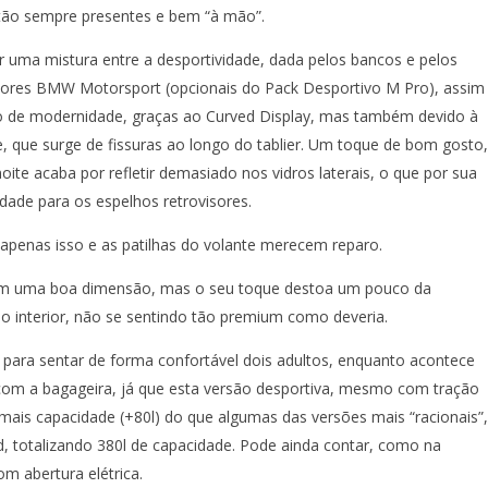
tão sempre presentes e bem “à mão”.
or uma mistura entre a desportividade, dada pelos bancos e pelos
ores BMW Motorsport (opcionais do Pack Desportivo M Pro), assim
 de modernidade, graças ao Curved Display, mas também devido à
, que surge de fissuras ao longo do tablier. Um toque de bom gosto,
ite acaba por refletir demasiado nos vidros laterais, o que por sua
lidade para os espelhos retrovisores.
r, apenas isso e as patilhas do volante merecem reparo.
m uma boa dimensão, mas o seu toque destoa um pouco da
do interior, não se sentindo tão premium como deveria.
o para sentar de forma confortável dois adultos, enquanto acontece
com a bagageira, já que esta versão desportiva, mesmo com tração
 mais capacidade (+80l) do que algumas das versões mais “racionais”,
 totalizando 380l de capacidade. Pode ainda contar, como na
m abertura elétrica.