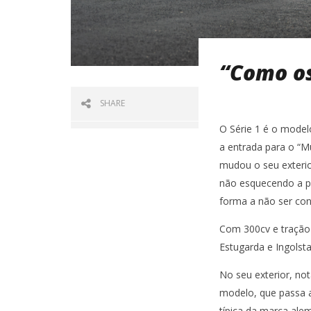
“Como os
SHARE
O Série 1 é o mode
a entrada para o “
mudou o seu exterio
não esquecendo a pa
forma a não ser con
Com 300cv e tração i
Estugarda e Ingolsta
No seu exterior, n
modelo, que passa a
típica da marca ale